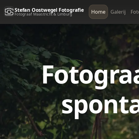
Stefan Oostwegel Fotografie
Home
Galerij
Fot
Fotograaf Maastricht & Limburg
Fotograa
spont