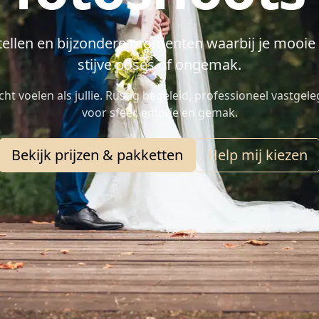
tellen en bijzondere momenten waarbij je mooie f
stijve poses of ongemak.
echt voelen als jullie. Rustig begeleid, professioneel vastge
voor sfeer, emotie en gemak.
Bekijk prijzen & pakketten
Help mij kiezen