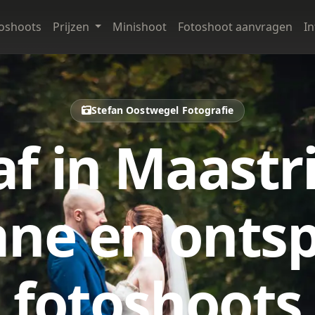
oshoots
Prijzen
Minishoot
Fotoshoot aanvragen
I
Stefan Oostwegel Fotografie
f in Maastr
ane en onts
fotoshoots