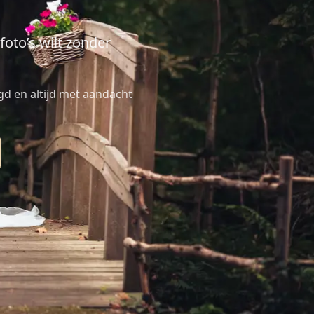
oto’s wilt zonder
legd en altijd met aandacht