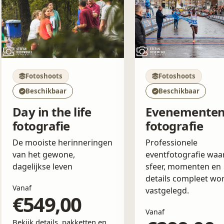
Fotoshoots
Fotoshoots
Beschikbaar
Beschikbaar
Day in the life
Evenemente
fotografie
fotografie
De mooiste herinneringen
Professionele
van het gewone,
eventfotografie waar
dagelijkse leven
sfeer, momenten en
details compleet wo
Vanaf
vastgelegd.
€549,00
Vanaf
Bekijk details, pakketten en