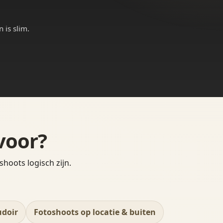
 is slim.
voor?
shoots logisch zijn.
udoir
Fotoshoots op locatie & buiten