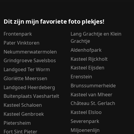
Dit zijn mijn favoriete foto plekjes!
Frontenpark
Lang Grachtje en Klein
Grachtje
Pater Vinktoren
Aldenhofpark
Nekummerwatermolen
Kasteel Rijckholt
Grindgroeve Savelsbos
Kasteel Eijsden
Landgoed Ter Worm
Erenstein
Gloriëtte Meerssen
Brunssummerheide
Landgoed Heerdeberg
Kasteel van Mheer
Buitenplaats Vaeshartelt
Château St. Gerlach
Kasteel Schaloen
Kasteel Elsloo
Kasteel Genbroek
Severenpark
Pietersheim
Miljoenenlijn
Fort Sint Pieter