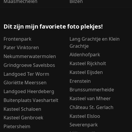
Maasmechelen
Bilzen
Dit zijn mijn favoriete foto plekjes!
Frontenpark
Lang Grachtje en Klein
Grachtje
Pater Vinktoren
Aldenhofpark
Nekummerwatermolen
Kasteel Rijckholt
Grindgroeve Savelsbos
Kasteel Eijsden
Landgoed Ter Worm
Erenstein
Gloriëtte Meerssen
Brunssummerheide
Landgoed Heerdeberg
Kasteel van Mheer
Buitenplaats Vaeshartelt
Château St. Gerlach
Kasteel Schaloen
Kasteel Elsloo
Kasteel Genbroek
Severenpark
Pietersheim