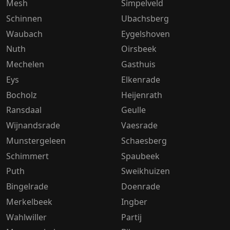
Mesh
Simpelveld
Schinnen
Ubachsberg
Waubach
Eygelshoven
Nuth
Oirsbeek
Mechelen
Gasthuis
Eys
Elkenrade
Bocholz
Heijenrath
Ransdaal
Geulle
Wijnandsrade
Vaesrade
Munstergeleen
Schaesberg
Schimmert
Spaubeek
Puth
Sweikhuizen
Bingelrade
Doenrade
Merkelbeek
Ingber
Wahlwiller
Partij