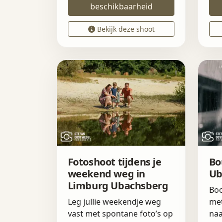
beschikbaarheid
Bekijk deze shoot
Fotoshoot tijdens je
Bo
weekend weg in
Ub
Limburg Ubachsberg
Boo
Leg jullie weekendje weg
met
vast met spontane foto’s op
naa