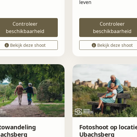
leven
Controleer
Controleer
beschikbaarheid
beschikbaarheid
Bekijk deze shoot
Bekijk deze shoot
towandeling
Fotoshoot op locati
achsberg
Ubachsberg