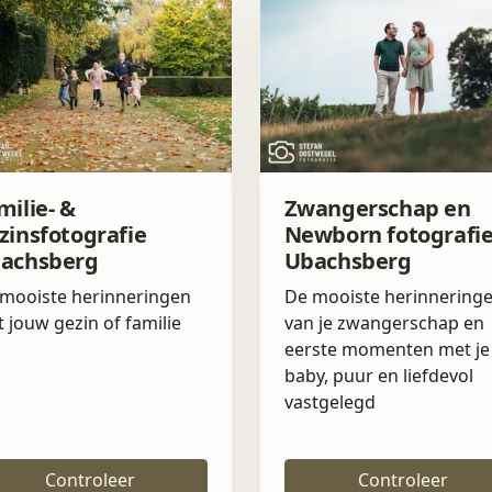
milie- &
Zwangerschap en
zinsfotografie
Newborn fotografi
achsberg
Ubachsberg
mooiste herinneringen
De mooiste herinnering
 jouw gezin of familie
van je zwangerschap en
eerste momenten met je
baby, puur en liefdevol
vastgelegd
Controleer
Controleer