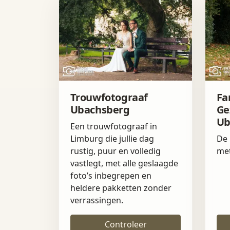
Trouwfotograaf
Fa
Ubachsberg
Ge
Ub
Een trouwfotograaf in
Limburg die jullie dag
De 
rustig, puur en volledig
met
vastlegt, met alle geslaagde
foto’s inbegrepen en
heldere pakketten zonder
verrassingen.
Controleer