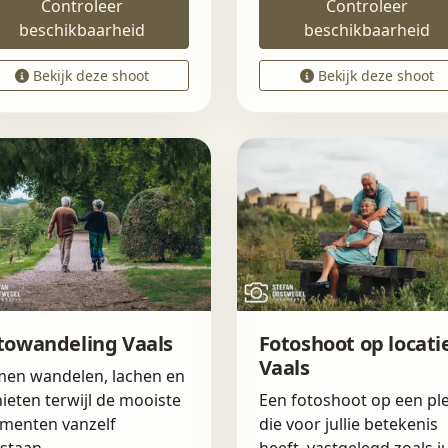
Controleer
Controleer
beschikbaarheid
beschikbaarheid
Bekijk deze shoot
Bekijk deze shoot
towandeling Vaals
Fotoshoot op locati
Vaals
en wandelen, lachen en
ieten terwijl de mooiste
Een fotoshoot op een pl
menten vanzelf
die voor jullie betekenis