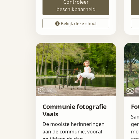
Controleer
beschikbaarheid
Bekijk deze shoot
Communie fotografie
Fo
Vaals
Sam
De mooiste herinneringen
gen
aan de communie, vooraf
mo