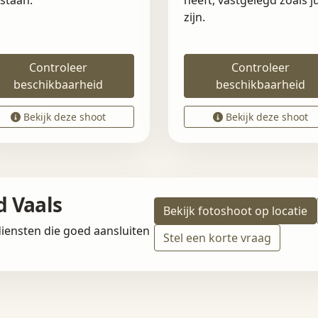
staan.
heeft, vastgelegd zoals ju
zijn.
Controleer
Controleer
beschikbaarheid
beschikbaarheid
Bekijk deze shoot
Bekijk deze shoot
d Vaals
Bekijk fotoshoot op locatie
iensten die goed aansluiten
Stel een korte vraag